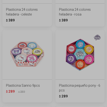
Plasticina 24 colores
Plasticina 24 colores
heladera - celeste
heladera - rosa
389
389
$
$
Plasticina Sanrio 9pcs
Plasticina pequeño pony - 6
pcs
289
$
389
$
289
$