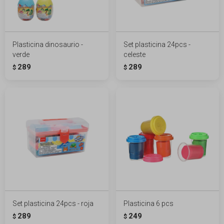
Plasticina dinosaurio -
Set plasticina 24pcs -
verde
celeste
289
289
$
$
Set plasticina 24pcs - roja
Plasticina 6 pcs
289
249
$
$