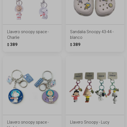
Llavero snoopy space -
Sandalia Snoopy 43-44 -
Charlie
blanco
389
389
$
$
Llavero snoopy space -
Llavero Snoopy - Lucy