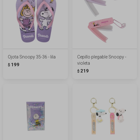
Ojota Snoopy 35-36 - lila
Cepillo plegable Snoopy -
violeta
199
$
219
$