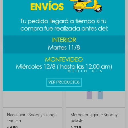
Ensaladera Snoopy 1.1lts -
Ensaladera Snoopy 1.1lts -
rosa
violeta
389
389
$
$
Necessaire Snoopy vintage
Marcador gigante Snoopy -
- violeta
celeste
689
219
$
$