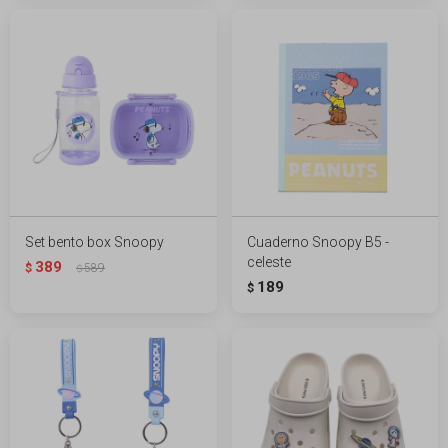
Set bento box Snoopy
Cuaderno Snoopy B5 -
celeste
389
$
589
$
189
$