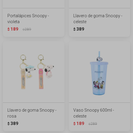
Portalápices Snoopy -
Llavero de goma Snoopy -
violeta
celeste
189
389
$
289
$
$
Llavero de goma Snoopy -
Vaso Snoopy 600ml -
rosa
celeste
389
189
$
$
289
$