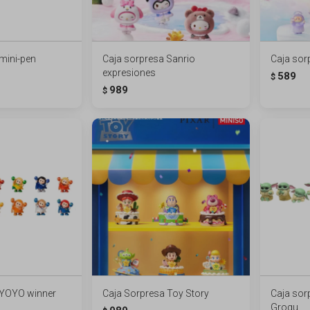
mini-pen
Caja sorpresa Sanrio
Caja sor
expresiones
589
$
989
$
 YOYO winner
Caja Sorpresa Toy Story
Caja sor
Grogu