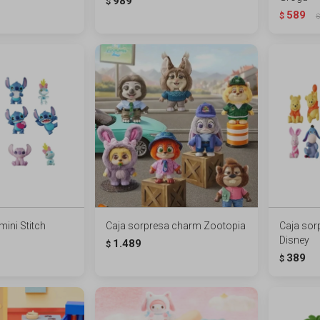
989
$
589
$
$
mini Stitch
Caja sorpresa charm Zootopia
Caja sorp
Disney
1.489
$
389
$