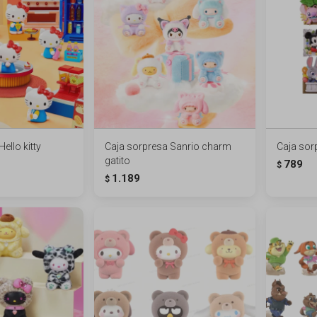
ello kitty
Caja sorpresa Sanrio charm
Caja sor
gatito
789
$
1.189
$