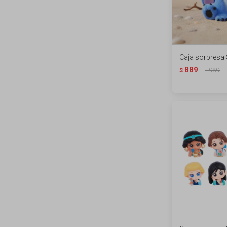
Caja sorpresa S
889
$
989
$