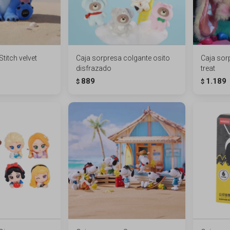
titch velvet
Caja sorpresa colgante osito
Caja sor
disfrazado
treat
889
1.189
$
$