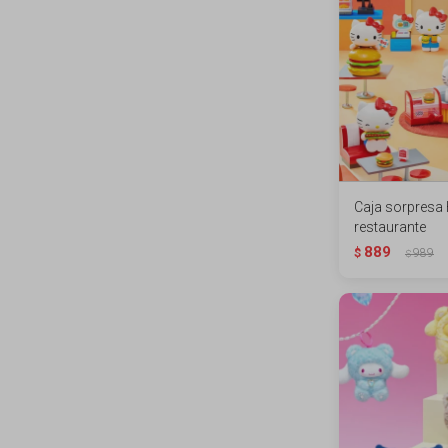
Caja sorpresa H
restaurante
889
$
989
$