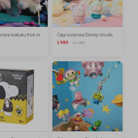
presa wakuku trick or
Caja sorpresa Disney clouds
989
$
1.189
$