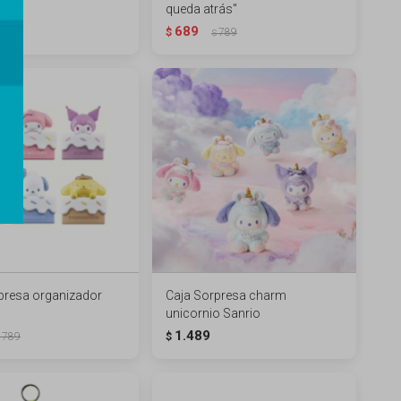
queda atrás"
989
689
$
789
$
presa organizador
Caja Sorpresa charm
unicornio Sanrio
1.489
789
$