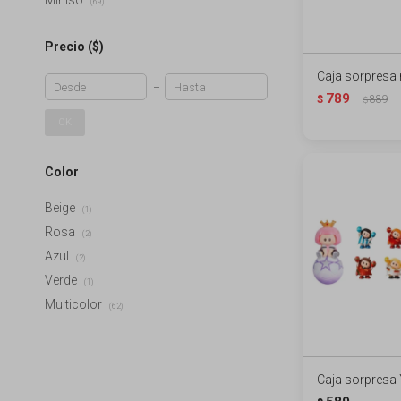
Miniso
(69)
Precio
($)
Caja sorpresa 
789
$
889
$
OK
Color
Beige
(1)
Rosa
(2)
Azul
(2)
Verde
(1)
Multicolor
(62)
Caja sorpresa