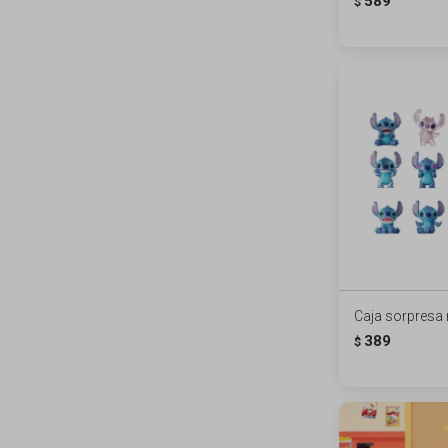
589
$
Caja sorpresa 
389
$