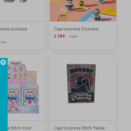
presa zootopia
Caja sorpresa Zootopia
789
$
889
$
789

presa Stitch food
Caja Sorpresa Stitch "Nadie