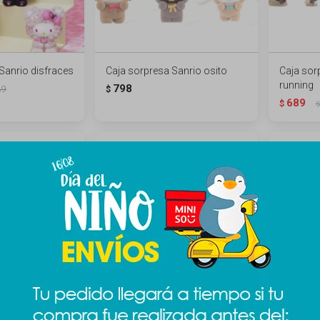
Sanrio disfraces
Caja sorpresa Sanrio osito
Caja sor
running
798
89
$
689
$
$
 gema Disney
Caja sorpresa juguete
Caja Sor