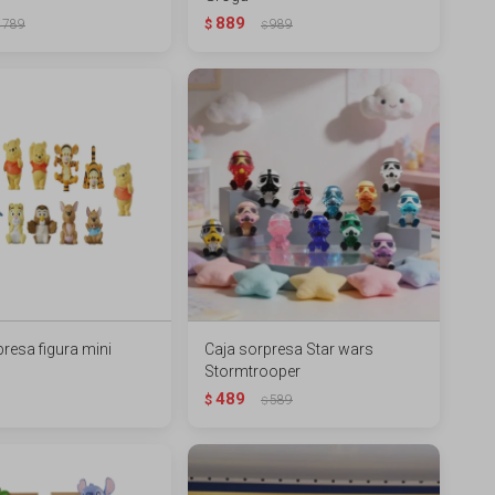
889
789
$
989
$
resa figura mini
Caja sorpresa Star wars
Stormtrooper
489
$
589
$