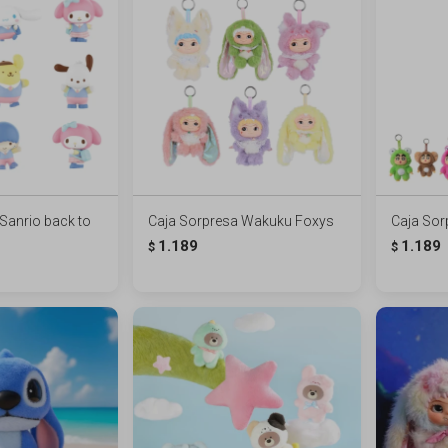
Sanrio back to
Caja Sorpresa Wakuku Foxys
Caja Sor
1.189
1.189
$
$