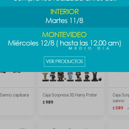
construcción
789
$
$
189
$
Sanrio capibara
Caja Sorpresa 3D Harry Potter
Caja Sor
sanrio
989
$
589
$
$