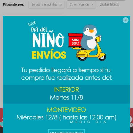
Quitar filtros
Filtrando por:
Bolsos y mochilas
Color:
Marrón

Monedero animal print
Hello Kitty - marrón
389
$