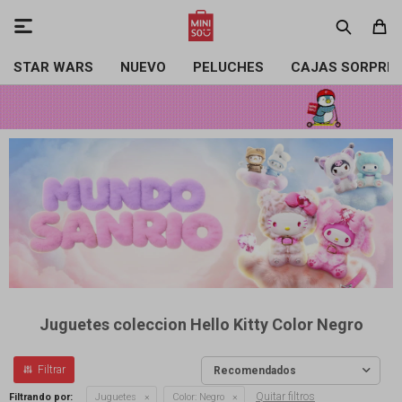

STAR WARS
NUEVO
PELUCHES
CAJAS SORPRE
Juguetes coleccion Hello Kitty Color Negro
Recomendados
Quitar filtros
Filtrando por:
Juguetes
Color:
Negro