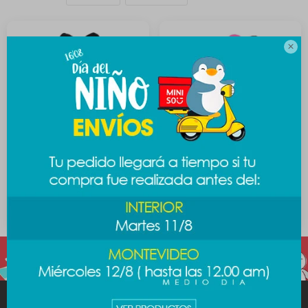

Peluche sanrio - Badtz-
Peluche Hello kitty - negro
maru
989
$
889
$
MINISO