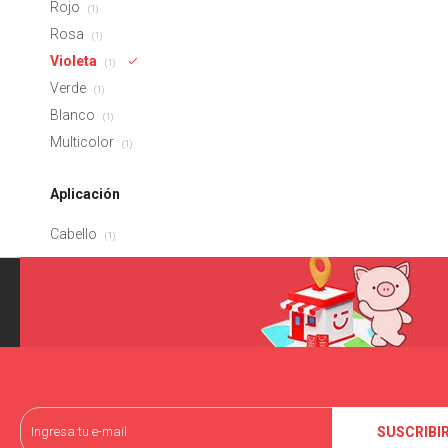
Rojo
(1)
Rosa
(1)
Violeta
(1)
Verde
(1)
Blanco
(1)
Multicolor
(1)
Aplicación
Cabello
(1)
SUSCRIBI