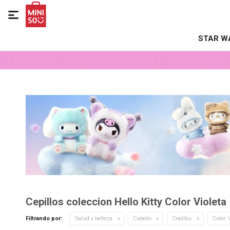

STAR W
Cepillos coleccion Hello Kitty Color Violeta
Filtrando por:
Salud y belleza
Cabello
Cepillos
Color:
V