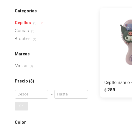
Categorías
Cepillos
(1)
Gomas
(1)
Broches
(1)
Marcas
Miniso
(1)
Precio
($)
Cepillo Sanrio 
289
$
OK
Color