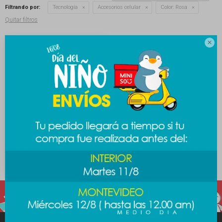
Filtrando por:
Tecnología
Accesorios celular
Color:
Rosa
Quitar filtros

Cable celular Sanrio gatito
389
$