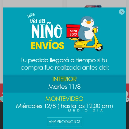

Bloques autito metálico -
Auto de colección
plateado
cyberpunk - plateado
789
219
$
$
MINISO
AYUDA