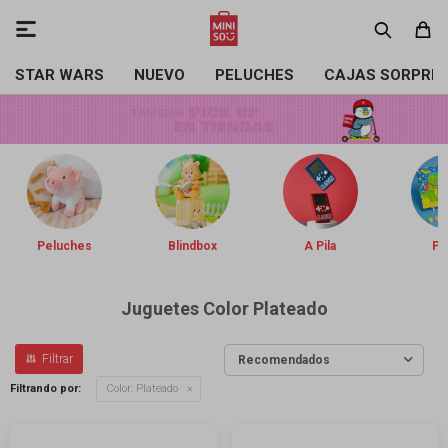

STAR WARS
NUEVO
PELUCHES
CAJAS SORPRE
Peluches
Blindbox
A Pila
Pin
Juguetes Color Plateado
Recomendados
Filtrando por:
Color:
Plateado