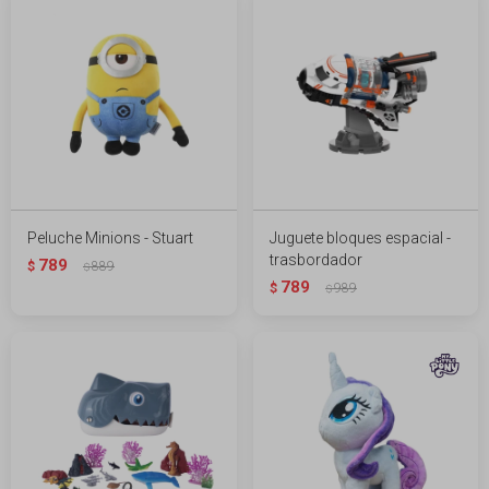
Peluche Minions - Stuart
Juguete bloques espacial -
trasbordador
789
$
889
$
789
$
989
$