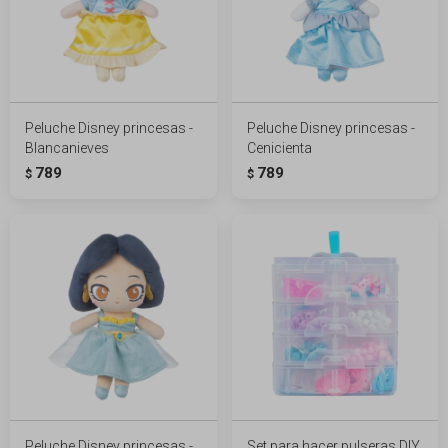
Peluche Disney princesas -
Peluche Disney princesas -
Blancanieves
Cenicienta
789
789
$
$
Peluche Disney princesas -
Set para hacer pulseras DIY