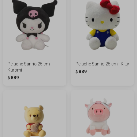
Peluche Sanrio 25 cm -
Peluche Sanrio 25 cm - Kitty
Kuromi
889
$
889
$