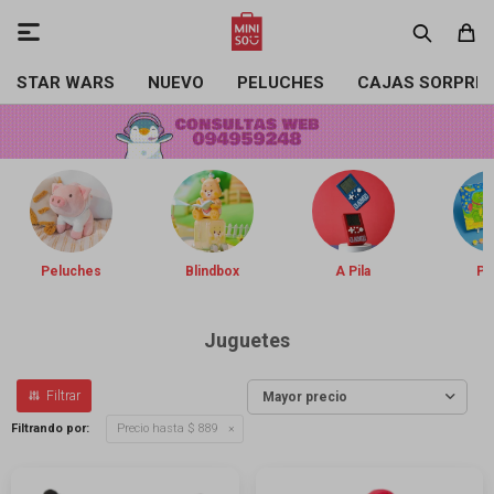

STAR WARS
NUEVO
PELUCHES
CAJAS SORPRE
Peluches
Blindbox
A Pila
Pin
Juguetes
Mayor precio
Filtrando por:
Precio hasta $ 889