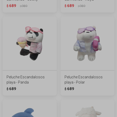
689
689
$
989
$
989
$
$
Peluche Escandalosos
Peluche Escandalosos
playa - Panda
playa - Polar
689
689
$
$