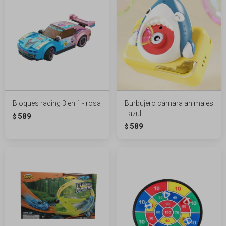
Bloques racing 3 en 1 - rosa
Burbujero cámara animales
- azul
589
$
589
$