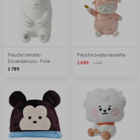
Peluche sentado
Peluche ovejita navideña
Escandalosos - Polar
689
$
789
$
789
$