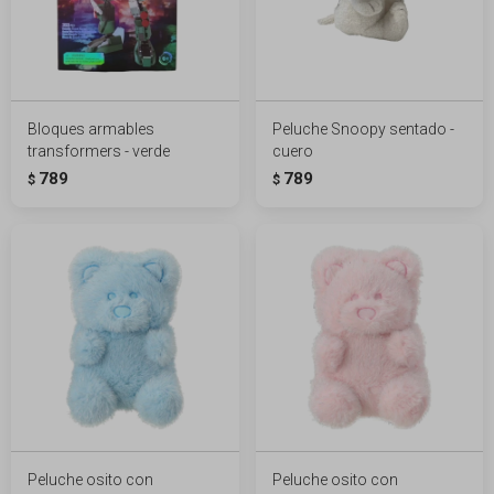
Bloques armables
Peluche Snoopy sentado -
transformers - verde
cuero
789
789
$
$
Peluche osito con
Peluche osito con