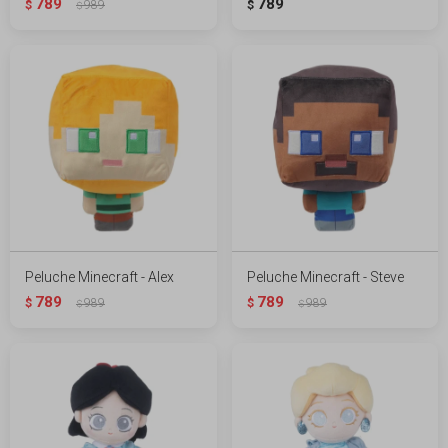
789
789
$
989
$
$
Peluche Minecraft - Alex
Peluche Minecraft - Steve
789
789
$
989
$
989
$
$