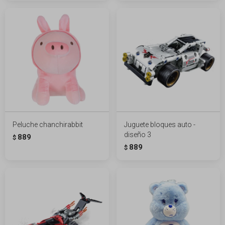
Peluche chanchirabbit
Juguete bloques auto -
diseño 3
889
$
889
$