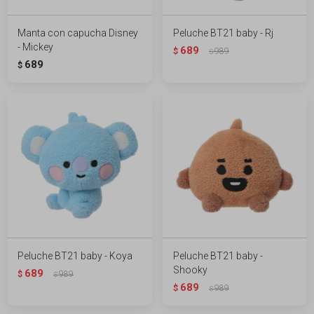
Manta con capucha Disney
Peluche BT21 baby - Rj
- Mickey
689
$
989
$
689
$
Peluche BT21 baby - Koya
Peluche BT21 baby -
Shooky
689
$
989
$
689
$
989
$