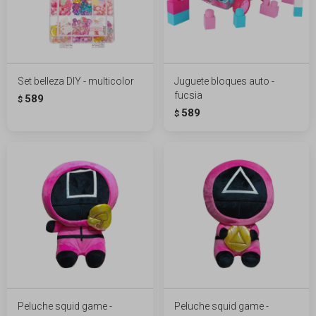
Set belleza DIY - multicolor
Juguete bloques auto -
fucsia
589
$
589
$
Peluche squid game -
Peluche squid game -