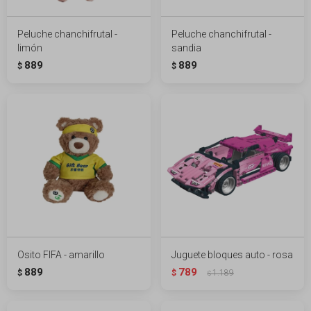
Peluche chanchifrutal -
Peluche chanchifrutal -
limón
sandia
889
889
$
$
Osito FIFA - amarillo
Juguete bloques auto - rosa
889
789
$
$
1.189
$