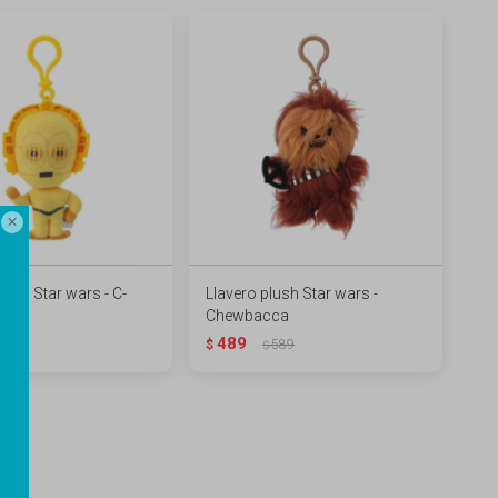

lush Star wars - C-
Llavero plush Star wars -
Chewbacca
489
589
$
589
$