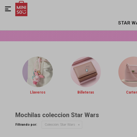

STAR W
Llaveros
Billeteras
Carte
Mochilas coleccion Star Wars
Filtrando por:
Colección:
Star Wars