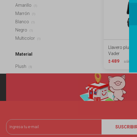
Amarillo
(1)
Marrón
(1)
Blanco
(1)
Negro
(1)
Multicolor
(1)
Llavero plush S
Vader
Material
489
$
589
$
Plush
(5)
SUSCRIBI