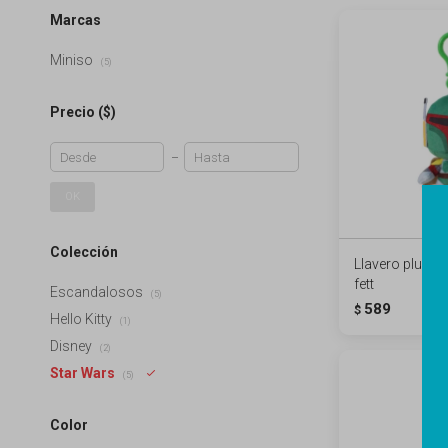
Marcas
Miniso
(5)
Precio
($)
OK
Colección
Llavero plush 
fett
Escandalosos
(5)
589
$
Hello Kitty
(1)
Disney
(2)
Star Wars
(5)
Color