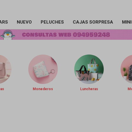
ARS
NUEVO
PELUCHES
CAJAS SORPRESA
MIN
ras
Monederos
Luncheras
Mo