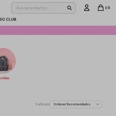
0
$
ISO CLUB
chilas
5 artículos
Recomendados