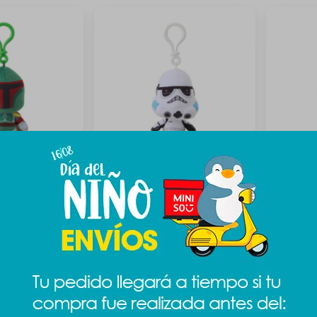
Star wars - Boba
Llavero plush Star wars -
Llavero p
Stormtrooper
3PO
489
489
$
589
$
$
$