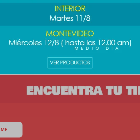
tar wars - Darth
RME