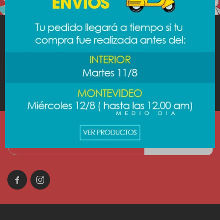
MINISO
AYUDA
CUENTA
SUSCRIBIRME

