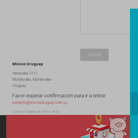
ENVIAR
Miniso Uruguay
Venezuela 1211
Montevideo
,
Montevideo
Uruguay
Favor esperar confirmación para ir a retirar.
contacto@minisouruguay.com.uy
Lunes a Sábado de 9:00 a 18:00