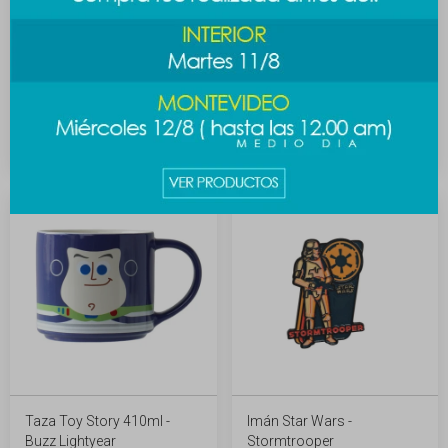
Botella térmica Hello kitty
Taza Toy Story 410ml -
500ml - negro
Woody
789
349
$
$
Taza Toy Story 410ml -
Imán Star Wars -
Buzz Lightyear
Stormtrooper