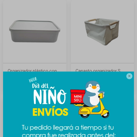
Organizador plástico con
Canasto organizador S

tapa - gris
249
$
219
$