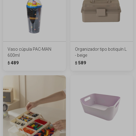
Vaso cúpula PAC-MAN
Organizador tipo botiquín L
600ml
- beige
489
589
$
$