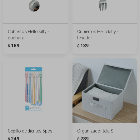
Cubiertos Hello kitty -
Cubiertos Hello kitty -
cuchara
tenedor
189
189
$
$
Cepillo de dientes 5pcs
Organizador tela S
249
289
$
$