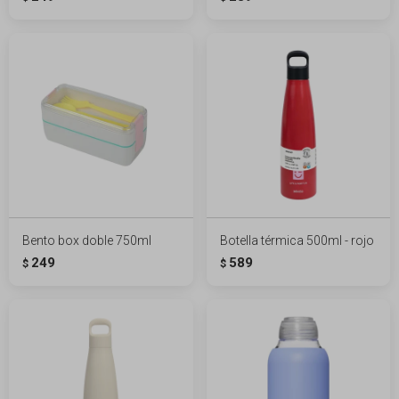
Bento box doble 750ml
Botella térmica 500ml - rojo
249
589
$
$