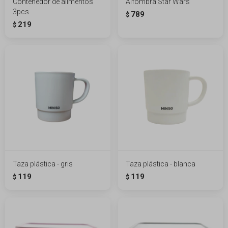
Contenedor de alimentos
Alfombra Star Wars
3pcs
789
$
219
$
Taza plástica - gris
Taza plástica - blanca
119
119
$
$