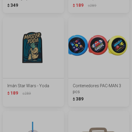
349
189
$
$
289
$
Imán Star Wars - Yoda
Contenedores PAC-MAN 3
pcs
189
$
289
$
389
$