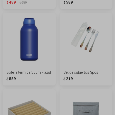
489
589
$
689
$
$
Botella térmica 500ml - azul
Set de cubiertos 3pcs
589
219
$
$