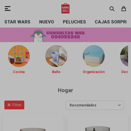

STAR WARS
NUEVO
PELUCHES
CAJAS SORPRE
Cocina
Baño
Organización
Decor
Hogar
Recomendados