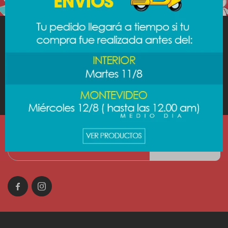
MINISO
AYUDA
CUENTA
SUSCRIBIRME

