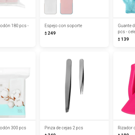
godón 180 pcs -
Espejo con soporte
Guante d
pcs - cel
249
$
139
$
godón 300 pcs
Pinza de cejas 2 pcs
Rizador 