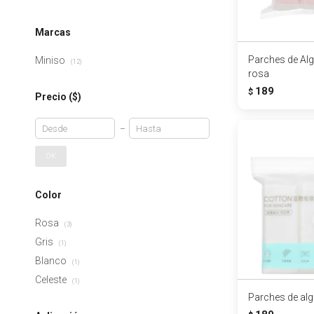
Marcas
Parches de Al
Miniso
(12)
rosa
189
$
Precio
($)
OK
Color
Rosa
(3)
Gris
(1)
Blanco
(1)
Celeste
(1)
Parches de al