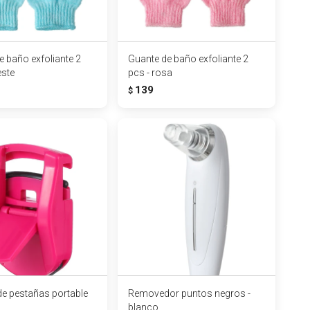
e baño exfoliante 2
Guante de baño exfoliante 2
este
pcs - rosa
139
$
de pestañas portable
Removedor puntos negros -
blanco