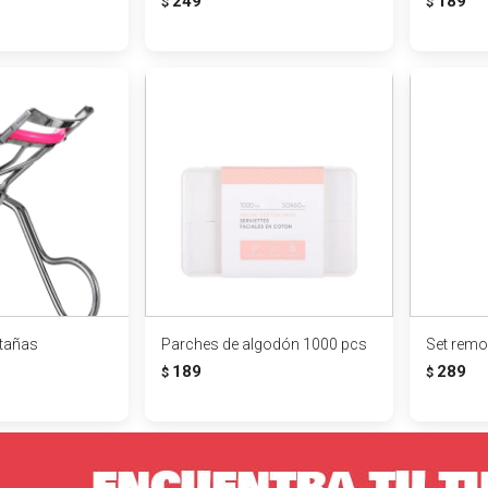
249
189
$
$
stañas
Parches de algodón 1000 pcs
Set remo
189
289
$
$