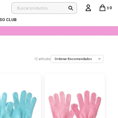
0
$
ISO CLUB
12 artículos
Recomendados