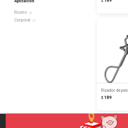
189
Aplicación
$
Rostro
(9)
Corporal
(2)
Rizador de pe
189
$