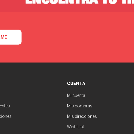
RME
CUENTA
Mi cuenta
entes
Mis compras
ciones
Mis direcciones
Wish List