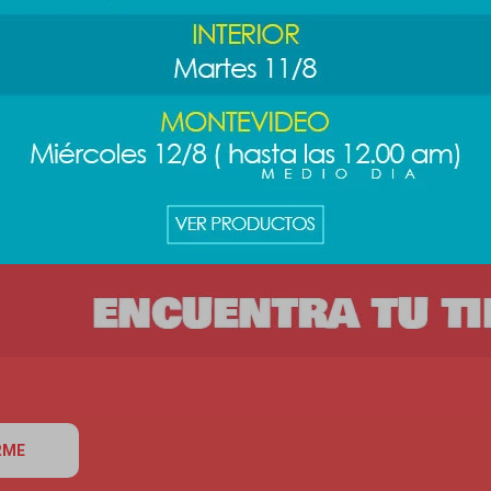
ores
Lapicera 8 colores
Lapicera
- Panda
Escandalosos - Pardo
Escandal
89
89
$
$
RME