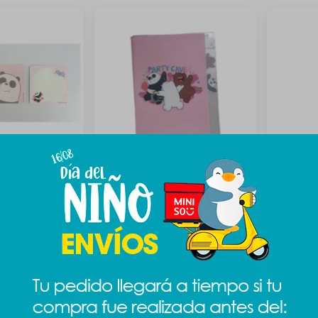
tas Escandalosos
Carpeta Escandalosos A4
Cutter E
99
139
$
$