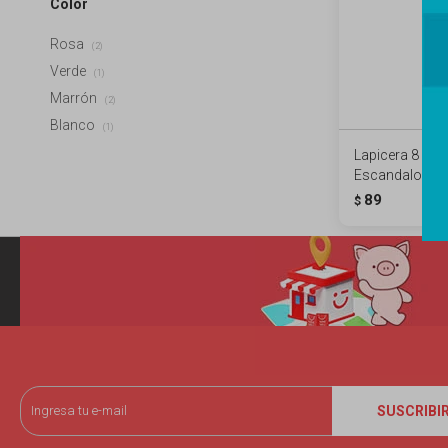
Color
Rosa
(2)
Verde
(1)
Marrón
(2)
Blanco
(1)
Lapicera 8 col
Escandalosos 
89
$
SUSCRIBI