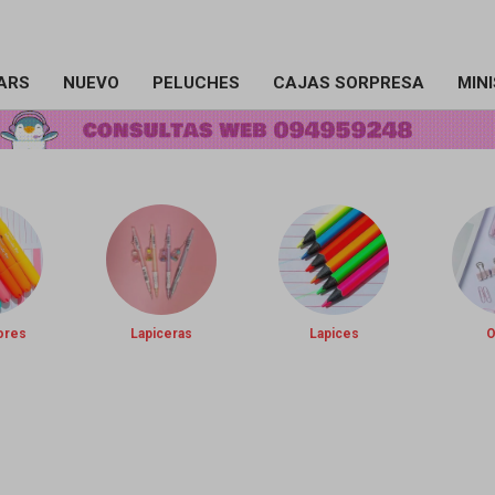
ARS
NUEVO
PELUCHES
CAJAS SORPRESA
MIN
ores
Lapiceras
Lapices
O