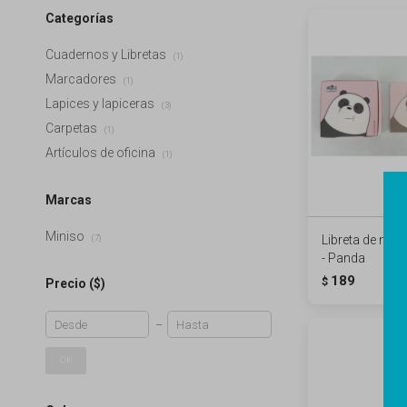
Categorías
Cuadernos y Libretas
(1)
Marcadores
(1)
Lapices y lapiceras
(3)
Carpetas
(1)
Artículos de oficina
(1)
Marcas
Miniso
Libreta de no
(7)
- Panda
189
$
Precio
($)
OK