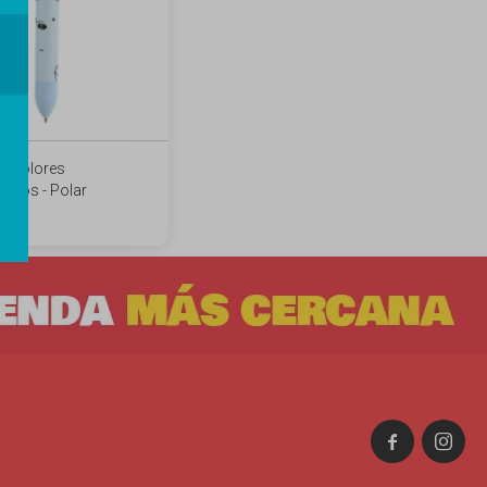
 8 colores
osos - Polar

