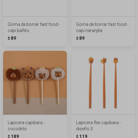
Goma de borrar fast food -
Goma de borrar fast food -
capi bañito
capi naranjita
89
89
$
$
Lapicera capibara -
Lapicera flex capibara -
cocodrilo
diseño 3
189
119
$
$