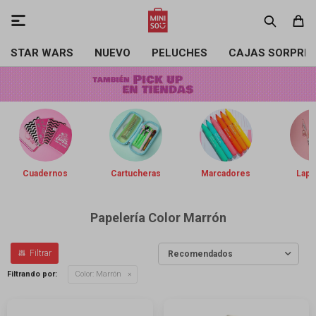

STAR WARS
NUEVO
PELUCHES
CAJAS SORPRE
Cuadernos
Cartucheras
Marcadores
Lapi
Papelería Color Marrón
Recomendados
Filtrando por:
Color:
Marrón