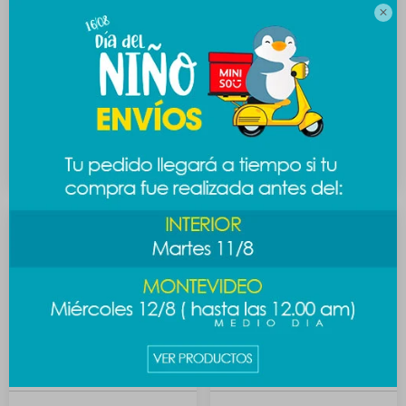

Lapicera BT21 baby -
Lapicera rotación BT21 -
Shooky
shooky
89
189
$
$