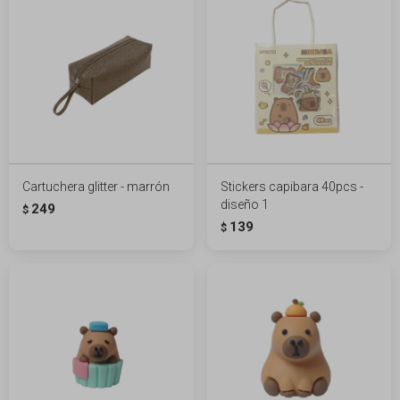
Cartuchera glitter - marrón
Stickers capibara 40pcs -
diseño 1
249
$
139
$