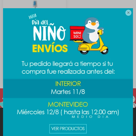

Cepillo dental
escandalosos - Polar
589
$
MINISO
AYUDA