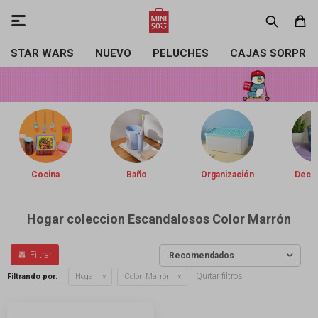

STAR WARS
NUEVO
PELUCHES
CAJAS SORPRE
Cocina
Baño
Organización
Decor
Hogar coleccion Escandalosos Color Marrón
Recomendados
Quitar filtros
Filtrando por:
Hogar
Color:
Marrón