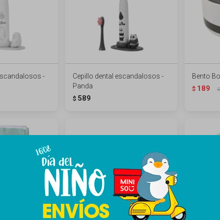
 escandalosos -
Cepillo dental escandalosos -
Bento Bo
Panda
189
$
$
589
$