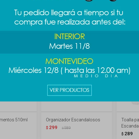
alosos - Pardo
Alfombra escandalosos -
Bento bo
polar
289
$
289
$
389
$
imentos 510ml
Organizador Escandalosos
Toalla pa
Escandal
299
$
589
$
289
$