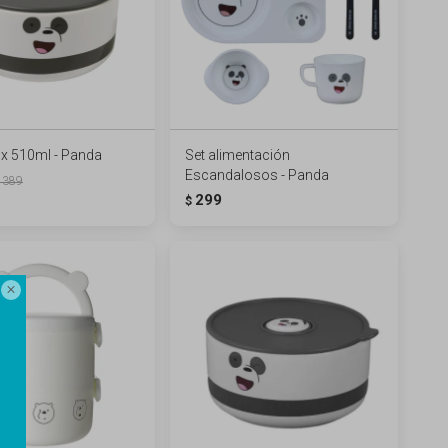
x 510ml - Panda
Set alimentación
Escandalosos - Panda
389
299
$
