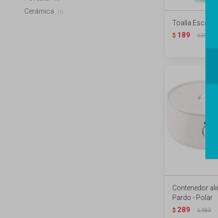
Cerámica
(1)
Toalla Escand
189
$
289
$
Contenedor al
Pardo - Polar
289
$
489
$