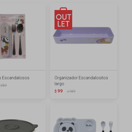
s Escandalosos
Organizador Escandalositos
largo
289
99
$
189
$