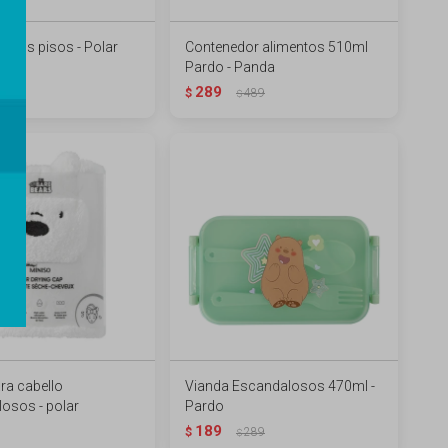
x dos pisos - Polar
Contenedor alimentos 510ml
Pardo - Panda
289
$
489
$
ra cabello
Vianda Escandalosos 470ml -
osos - polar
Pardo
189
$
289
$