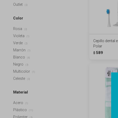
Outlet
(2)
Color
Rosa
(2)
Violeta
(1)
Cepillo dental
Verde
(2)
Polar
Marrón
(1)
589
$
Blanco
(4)
Negro
(3)
Multicolor
(1)
Celeste
(3)
Material
Acero
(1)
Plástico
(11)
Poliester
(3)