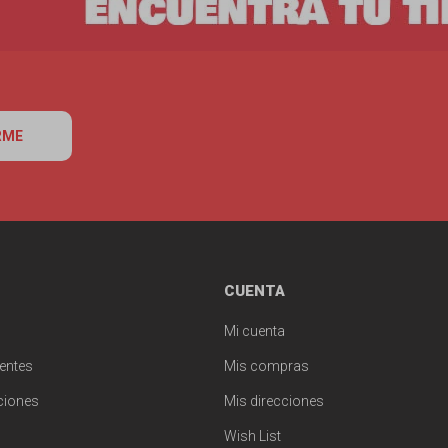
RME
CUENTA
Mi cuenta
entes
Mis compras
ciones
Mis direcciones
Wish List