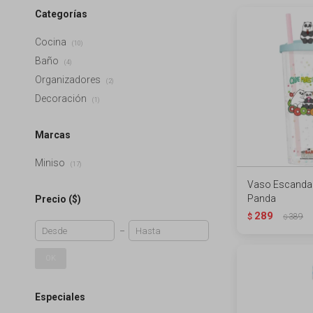
Categorías
Cocina
(10)
Baño
(4)
Organizadores
(2)
Decoración
(1)
Marcas
Miniso
(17)
Vaso Escandal
Panda
Precio
($)
289
$
389
$
OK
Especiales