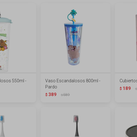
osos 550ml -
Vaso Escandalosos 800ml -
Cubierto
Pardo
189
$
$
389
$
589
$