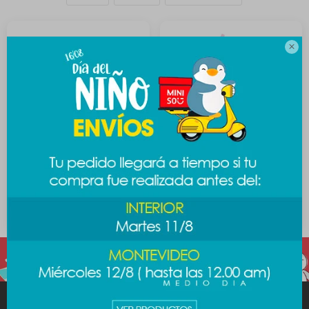

Bento box Sanrio - Kitty
Jarro térmico Sanrio -
Melody
389
$
989
$
1.189
$
MINISO