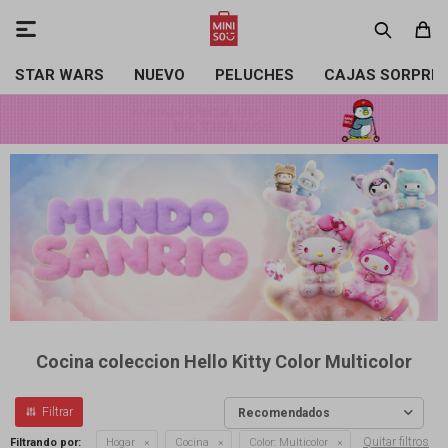

STAR WARS
NUEVO
PELUCHES
CAJAS SORPRE
Cocina coleccion Hello Kitty Color Multicolor
Recomendados
Quitar filtros
Filtrando por:
Hogar
Cocina
Color:
Multicolor