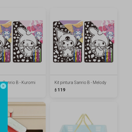
ra Sanrio B - Kuromi
Kit pintura Sanrio B - Melody

119
$