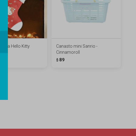
deña Hello Kitty
Canasto mini Sanrio -
Cinnamoroll
89
$