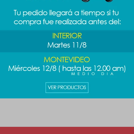
ilable Sanrio
Jarro térmico Sanrio - Melody
Bota navi
989
289
$
1.189
$
$