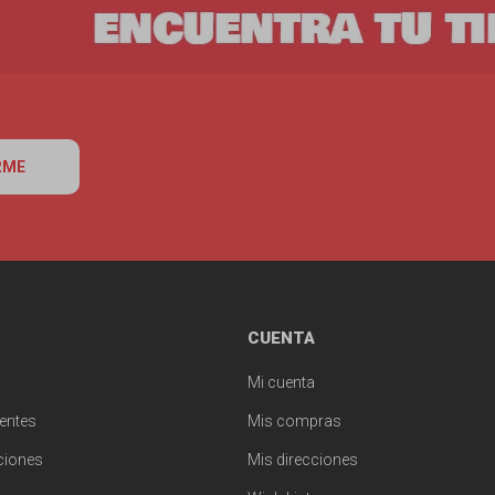
RME
CUENTA
Mi cuenta
entes
Mis compras
ciones
Mis direcciones