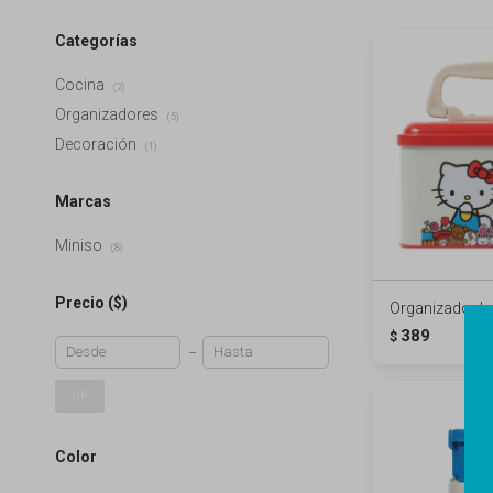
Categorías
Cocina
(2)
Organizadores
(5)
Decoración
(1)
Marcas
Miniso
(8)
Precio
($)
Organizador la
389
$
OK
Color