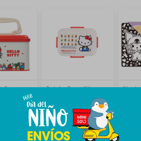
ta Sanrio
Bento box Sanrio - Kitty
Kit pintu
389
119
$
$