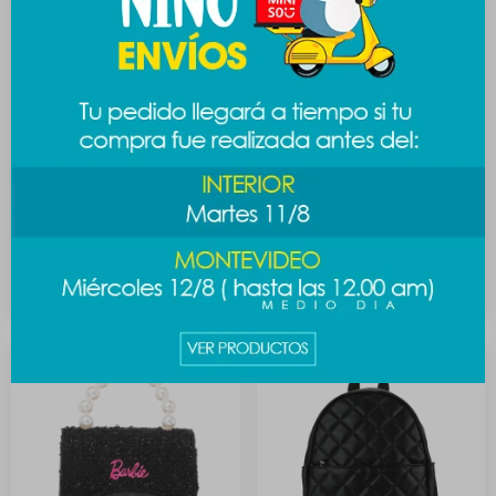
Cartera puffy - negro
Cartera bandolera toki-doki
- blanco
798
$
489
$