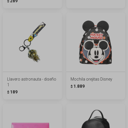
289
$
Llavero astronauta - diseño
Mochila orejitas Disney
1
1.889
$
189
$