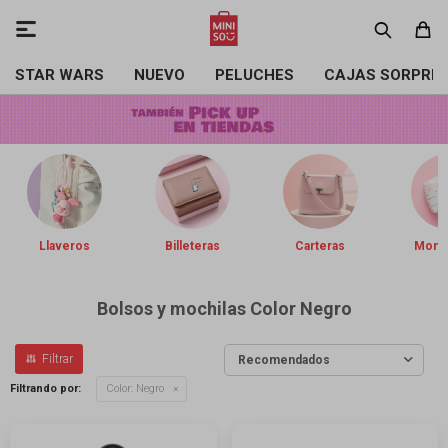

STAR WARS
NUEVO
PELUCHES
CAJAS SORPRE
Llaveros
Billeteras
Carteras
Mone
Bolsos y mochilas Color Negro
Recomendados
Filtrando por:
Color:
Negro