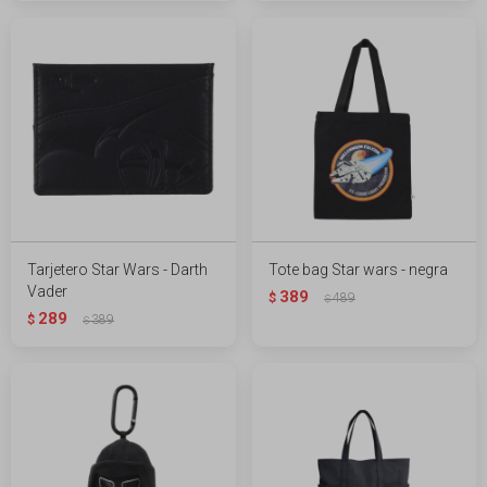
Tarjetero Star Wars - Darth
Tote bag Star wars - negra
Vader
389
$
489
$
289
$
389
$