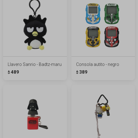
Llavero Sanrio - Badtz-maru
Consola autito - negro
489
389
$
$