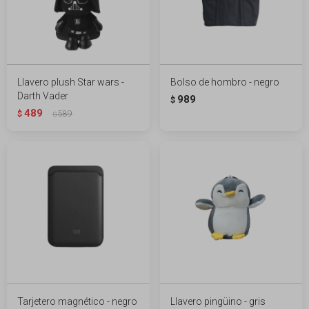
Llavero plush Star wars -
Bolso de hombro - negro
Darth Vader
989
$
489
$
589
$
Tarjetero magnético - negro
Llavero pingüino - gris