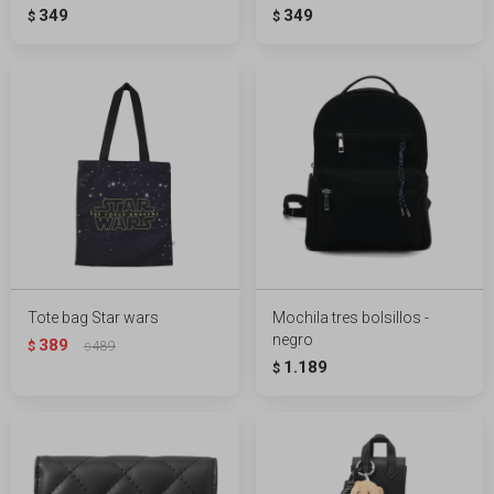
349
349
$
$
Tote bag Star wars
Mochila tres bolsillos -
negro
389
$
489
$
1.189
$