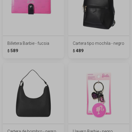
Billetera Barbie - fucsia
Cartera tipo mochila - negro
589
489
$
$
Cartera de hombro - negro
Llavero Barbie - negro