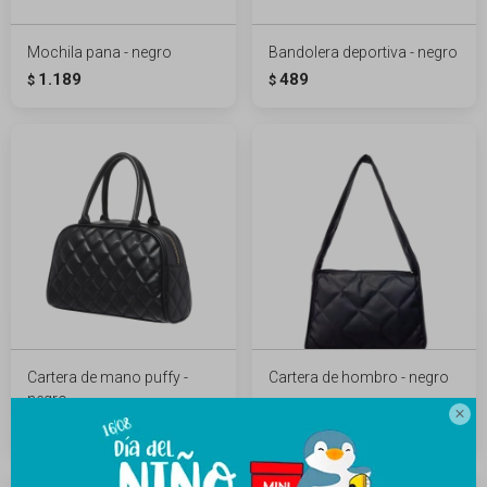
Mochila pana - negro
Bandolera deportiva - negro
1.189
489
$
$
Cartera de mano puffy -
Cartera de hombro - negro
negro
789
$
989
$

989
$