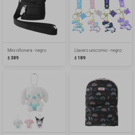
Mini riñonera - negro
Llavero unicornio - negro
389
189
$
$