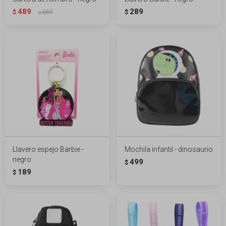
489
289
$
689
$
$
Llavero espejo Barbie -
Mochila infantil - dinosaurio
negro
499
$
189
$