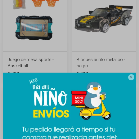
Juego de mesa sports -
Bloques autito metálico -
Basketball
negro
789
789
$
$
