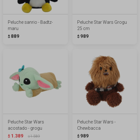
Peluche sanrio - Badtz-
Peluche Star Wars Grogu
maru
25 cm
889
989
$
$
Peluche Star Wars
Peluche Star Wars -
acostado - grogu
Chewbacca
1.389
989
$
1.589
$
$