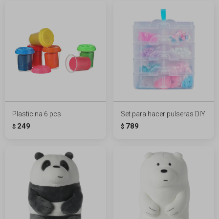
Plasticina 6 pcs
Set para hacer pulseras DIY
249
789
$
$