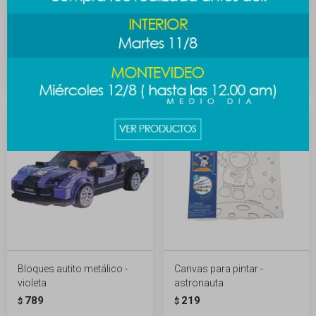
Bloques autito metálico -
Bloques autito metálico -
plateado
rojo
789
789
$
$
Bloques autito metálico -
Canvas para pintar -
violeta
astronauta
789
219
$
$