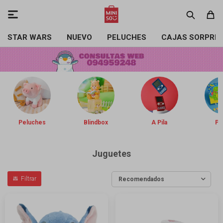

STAR WARS
NUEVO
PELUCHES
CAJAS SORPRE
Peluches
Blindbox
A Pila
Pin
Juguetes
Recomendados