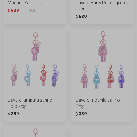
Mochila Zanmang
Llavero Harry Potter ajedrez
- Ron
989
$
1.389
$
589
$
Llavero lámpara sanrio -
Llavero mochila sanrio -
Hello kitty
Kitty
389
389
$
$