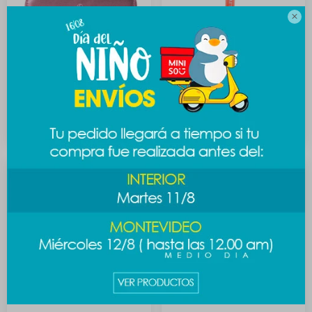

Billetera larga shiny - bordo
Llavero Sanrio - Kitty
389
389
$
$