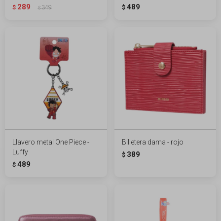
289
489
$
349
$
$
Llavero metal One Piece -
Billetera dama - rojo
Luffy
389
$
489
$