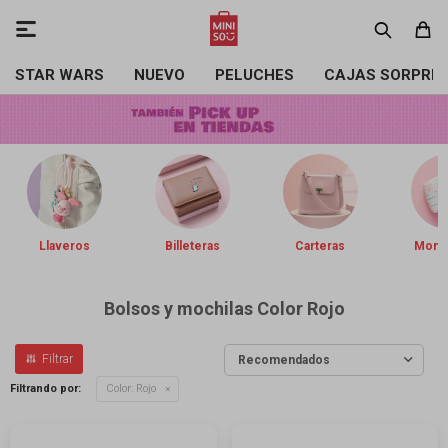

STAR WARS
NUEVO
PELUCHES
CAJAS SORPRE
Llaveros
Billeteras
Carteras
Mone
Bolsos y mochilas Color Rojo
Recomendados
Filtrando por:
Color:
Rojo