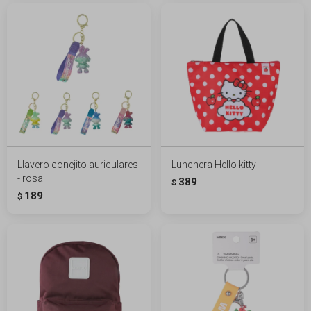
Llavero conejito auriculares
Lunchera Hello kitty
- rosa
389
$
189
$