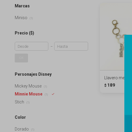
Marcas
Miniso
(1)
Precio
($)
OK
Personajes Disney
Llavero metal D
189
$
Mickey Mouse
(1)
Minnie Mouse
(1)
Stich
(1)
Color
Dorado
(1)