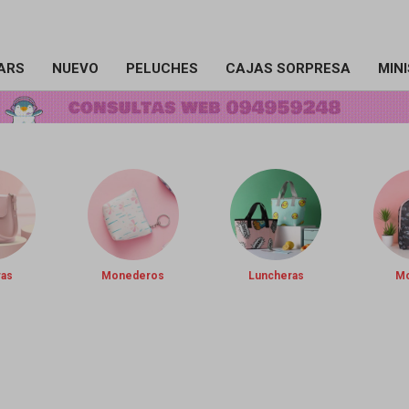
ARS
NUEVO
PELUCHES
CAJAS SORPRESA
MIN
ras
Monederos
Luncheras
Mo