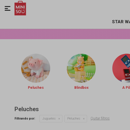

STAR W
Peluches
Blindbox
A Pil
Peluches
Quitar filtros
Filtrando por:
Juguetes
Peluches