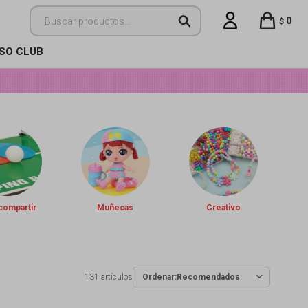
0
$
ISO CLUB
compartir
Muñecas
Creativo
131 artículos
Recomendados