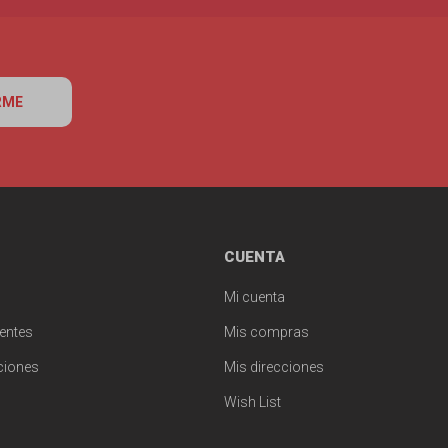
RME
CUENTA
Mi cuenta
entes
Mis compras
ciones
Mis direcciones
Wish List