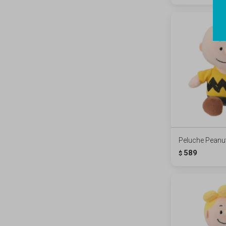
Peluche Peanut
589
$