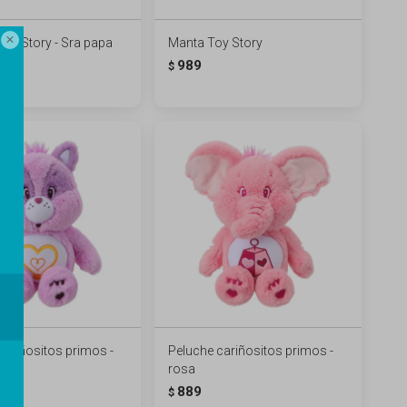

Toy Story - Sra papa
Manta Toy Story
989
$
cariñositos primos -
Peluche cariñositos primos -
e
rosa
889
$