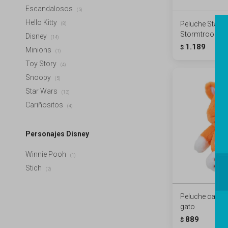
Escandalosos
(5)
Hello Kitty
Peluche Star W
(8)
Stormtrooper
Disney
(14)
1.189
$
Minions
(1)
Toy Story
(4)
Snoopy
(5)
Star Wars
(13)
Cariñositos
(4)
Personajes Disney
Winnie Pooh
(1)
Stich
(2)
Peluche cariño
gato
889
$