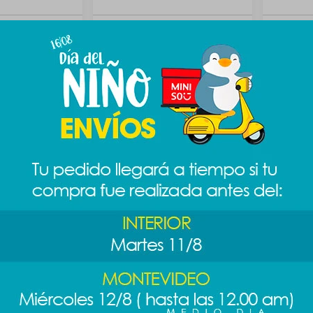
ars -
Peluche Toy Story - Sr papa
Peluche 
989
989
$
$
sitos primos -
Peluche cariñositos primos -
Peluche 
león
mapach
889
889
$
$