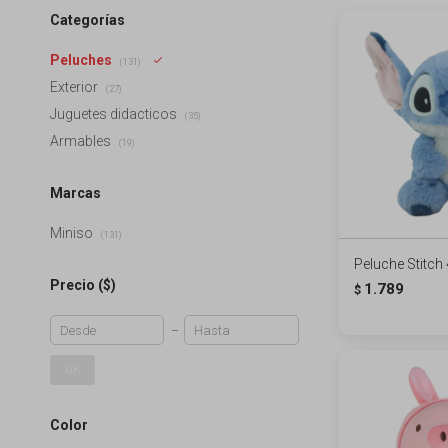
Categorías
Peluches
(131)
Exterior
(27)
Juguetes didacticos
(35)
Armables
(19)
Marcas
Miniso
(131)
Peluche Stitch
Precio
($)
1.789
$
OK
Color