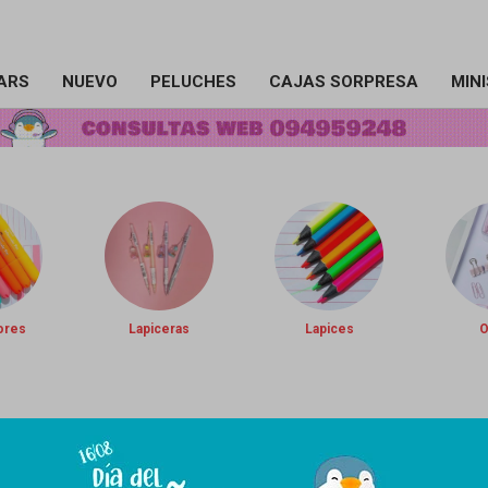
ARS
NUEVO
PELUCHES
CAJAS SORPRESA
MIN
ores
Lapiceras
Lapices
O
cciones de nuestro catálogo.