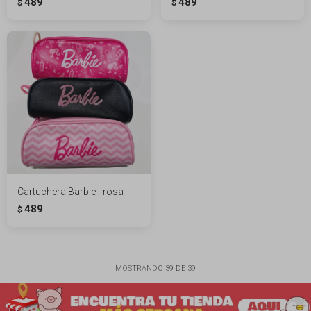
489
489
$
$
Cartuchera Barbie - rosa
489
$
MOSTRANDO
39
DE
39