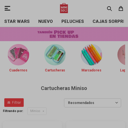

STAR WARS
NUEVO
PELUCHES
CAJAS SORPRE
Cuadernos
Cartucheras
Marcadores
Lapi
Cartucheras Miniso
Recomendados
Filtrando por:
Miniso