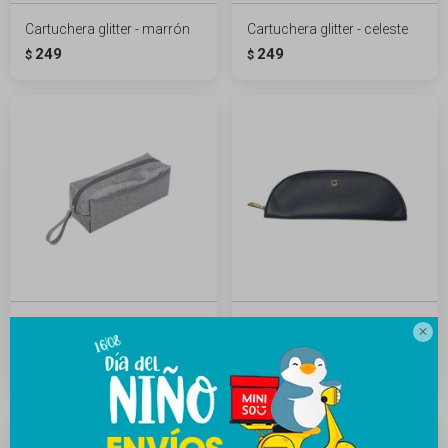
Cartuchera glitter - marrón
Cartuchera glitter - celeste
249
249
$
$
Cartuchera glitter - plateado
Cartuchera minimalista -

azul
249
$
249
$