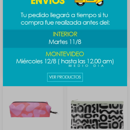
Cartuchera minimalista -
Cartuchera minimalista -
verde
bordo
249
249
$
$