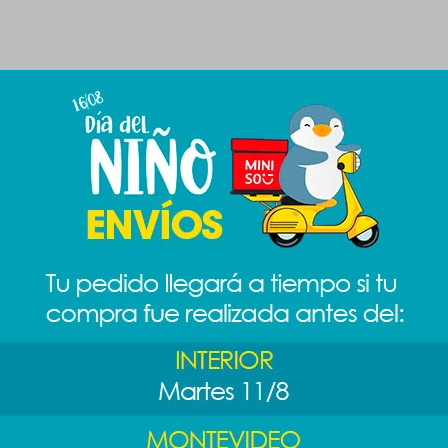
Productos que te pueden interesar
kitty -
Peluche Jurassic
Peluche
Almohadón
World -
Intensamente -
Disney
Velociraptor
Tristeza
1.189
$
989
1.189
$
$