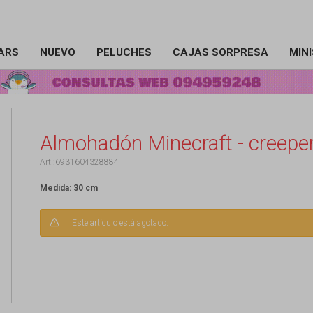
ARS
NUEVO
PELUCHES
CAJAS SORPRESA
MIN
Almohadón Minecraft - creepe
6931604328884
Medida: 30 cm
Este artículo está agotado.