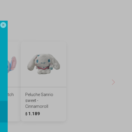

 Stitch
Peluche Sanrio
sweet -
Cinnamoroll
1.189
$