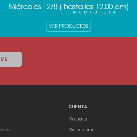
RME
CUENTA
Mi cuenta
entes
Mis compras