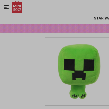

STAR W