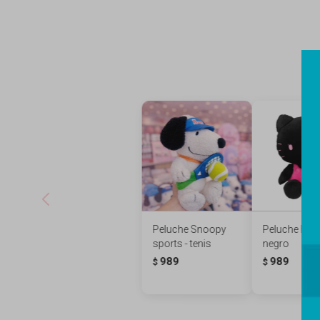
Peluche Snoopy
Peluche Hello 
sports - tenis
negro
989
989
$
$