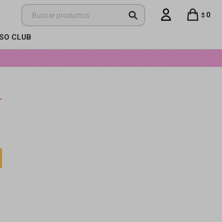
0
$
ISO CLUB
r