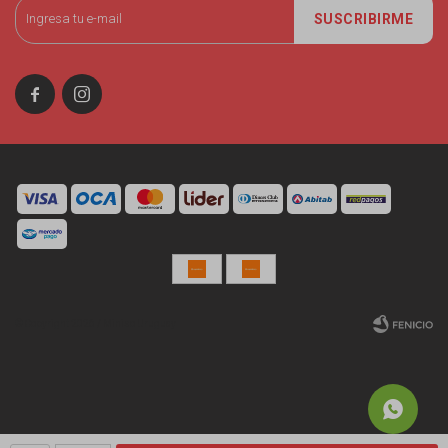
SUSCRIBIRME


© Copyright 2026 / Miniso Uruguay