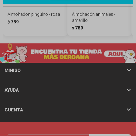
Almohadón pingüino - rosa
Almohadón animales -
amarillo
789
$
789
$
MINISO
AYUDA
CUENTA