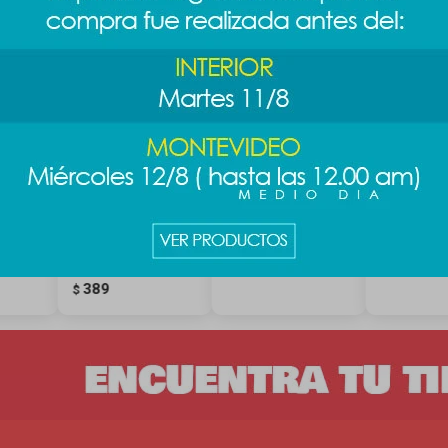
eño
Máscara de
Orejeras plush -
Toalla de 
pestañas
gris
Disney - Á
Minimalist Nº2
489
489
$
$
volumen
389
$