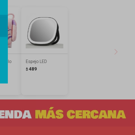
cabello
Espejo LED
ngel
489
$