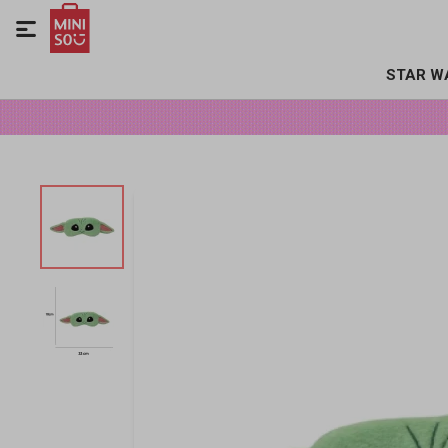

STAR W