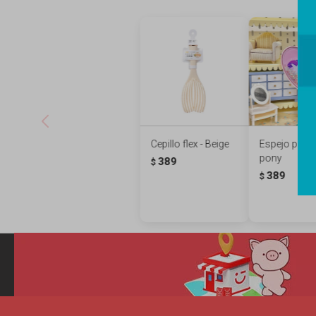
Cepillo flex - Beige
Espejo pequ
pony
389
$
389
$