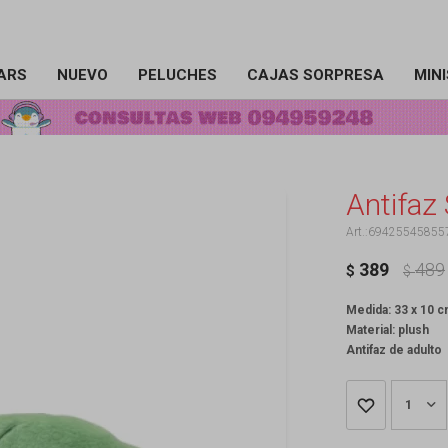
ARS
NUEVO
PELUCHES
CAJAS SORPRESA
MIN
Antifaz
69425545855
389
489
$
$
Medida: 33 x 10 
Material: plush
Antifaz de adulto
1