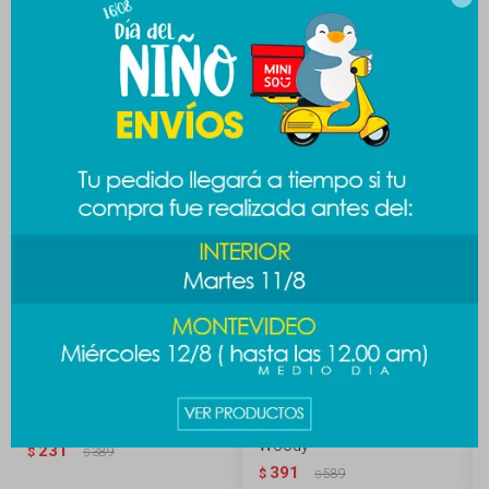
Productos que te pueden interesar
Auriculares IN-EAR - blanco
Auriculares Toy Story -
Woody
231
$
389
$
391
$
589
$