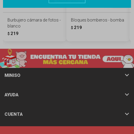
Burbujero cámara de fotos -
Bloques bomberos - bomba
blanco
219
$
219
$
MINISO
AYUDA
CUENTA