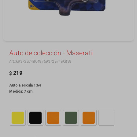
Auto de colección - Maserati
69372374804876937237480838
219
$
Auto a escala 1:64
Medida: 7 cm