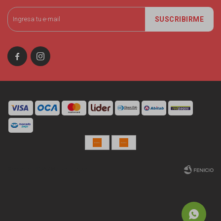
SUSCRIBIRME


© Copyright 2026 / Miniso Uruguay