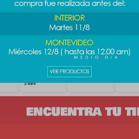
a -
Llavero cascabel
Bolso para laptop
Bolso de 
Sanrio -
doble cierre - negro
negro
cinnamoroll
789
989
$
989
$
$
489
$