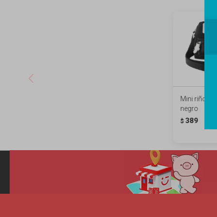
Mini riñoner
negro
389
$