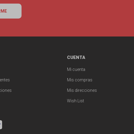
RME
CUENTA
Mi cuenta
entes
Mis compras
ciones
Mis direcciones
Wish List