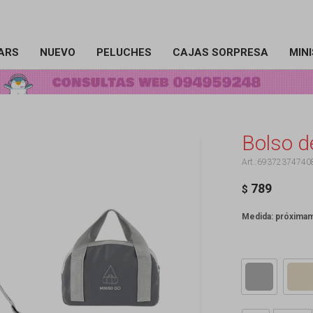
ARS
NUEVO
PELUCHES
CAJAS SORPRESA
MIN
Bolso de
69372374740
789
$
Medida: próxima