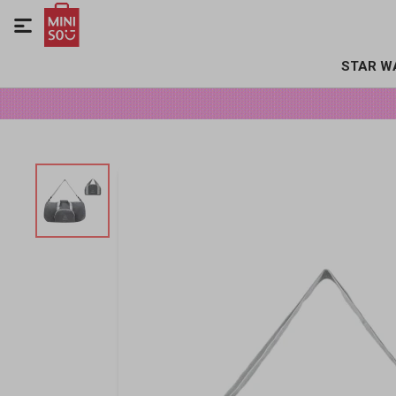

STAR W