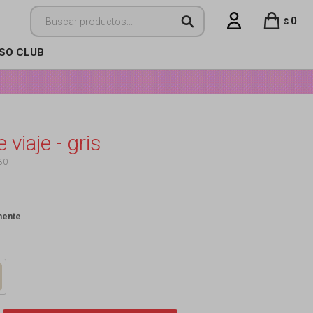
0
$
ISO CLUB
 viaje - gris
80
mente