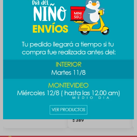
Productos que te pueden interesar
Botella Lilo & Stitch 500ml
Botella con medidor 900ml -
negro
189
$
389
$