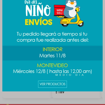
Productos que te pueden interesar
Brocha cocoa base
Brocha cocoa polvo
compacto
189
$
189
$