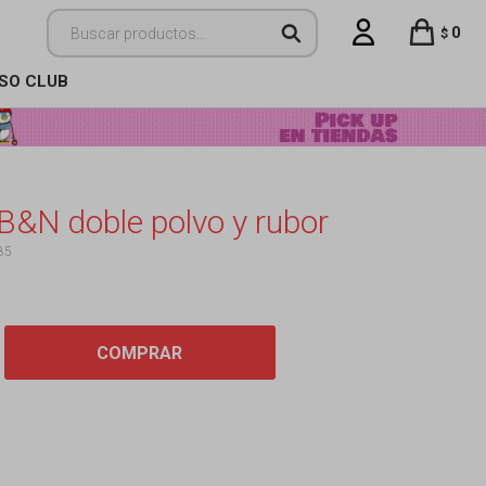
0
$
ISO CLUB
B&N doble polvo y rubor
85
COMPRAR