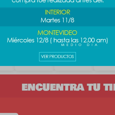
ch
Brocha pink
Brocha B&G
Brocha B&
bronzer
contorno Nº1
Nº6
219
289
289
$
$
$