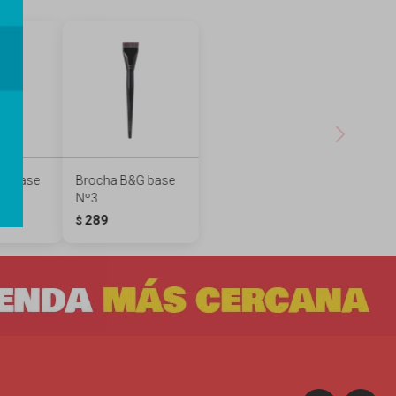
G base
Brocha B&G base
Nº3
289
$