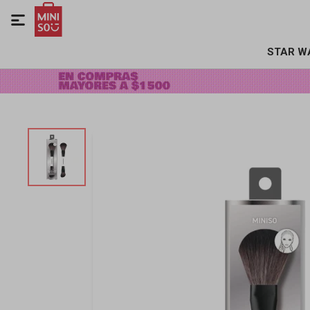

STAR W