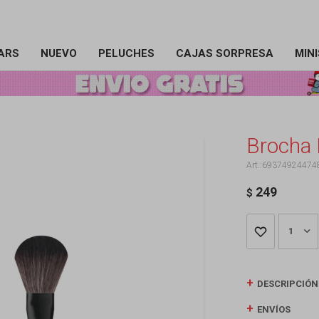
ARS
NUEVO
PELUCHES
CAJAS SORPRESA
MIN
Brocha 
69374924474
249
$
1
DESCRIPCIÓN
ENVÍOS