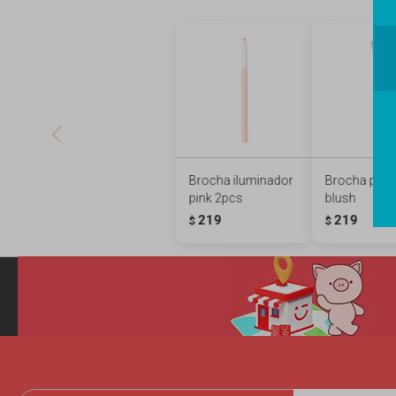
Brocha iluminador
Brocha pea
pink 2pcs
blush
219
219
$
$