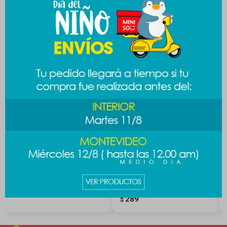
Productos que te pueden interesar
Brocha Harmony corrector
Brocha Harmony polvo
compacto
289
$
289
$