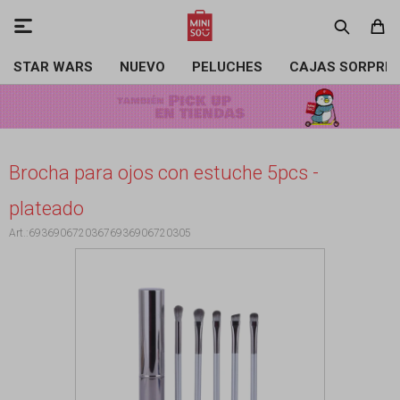

STAR WARS
NUEVO
PELUCHES
CAJAS SORPRE
Brocha para ojos con estuche 5pcs -
plateado
69369067203676936906720305