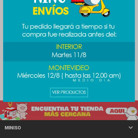
Set brochas B&N
Brocha B&N XL
299
299
$
$
MINISO