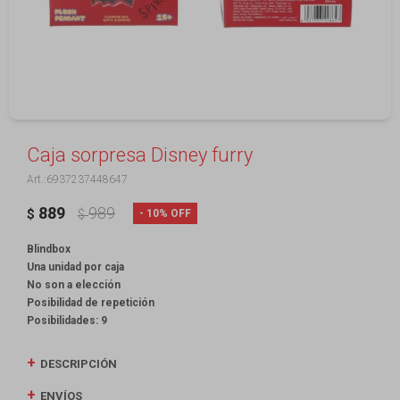
Caja sorpresa Disney furry
6937237448647
889
989
10
$
$
Blindbox
Una unidad por caja
No son a elección
Posibilidad de repetición
Posibilidades: 9
DESCRIPCIÓN
ENVÍOS