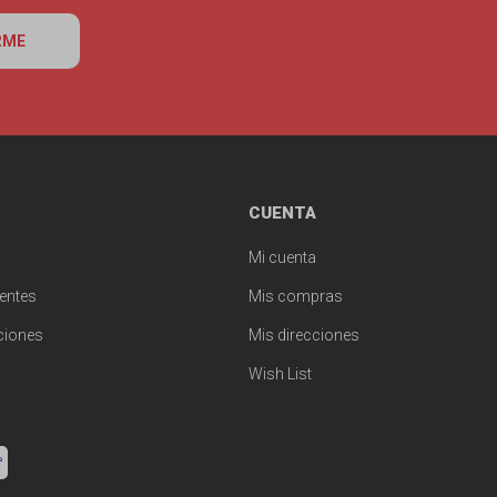
RME
CUENTA
Mi cuenta
entes
Mis compras
ciones
Mis direcciones
Wish List