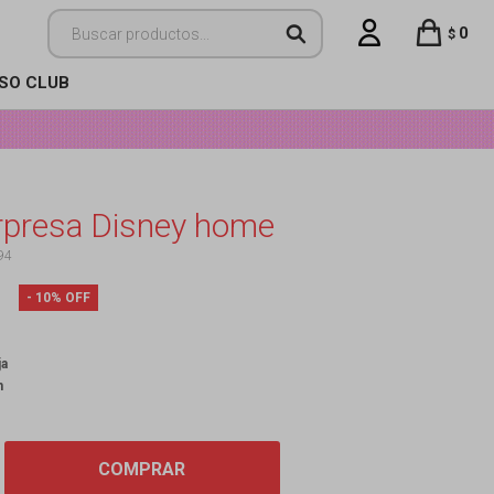
0
$
ISO CLUB
rpresa Disney home
94
10
ja
n
COMPRAR