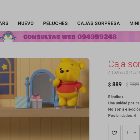
ARS
NUEVO
PELUCHES
CAJAS SORPRESA
MIN
Caja so
69372374521
889
989
$
$
Blindbox
Una unidad por ca
No son a elecció
Posibilidades: 6
1