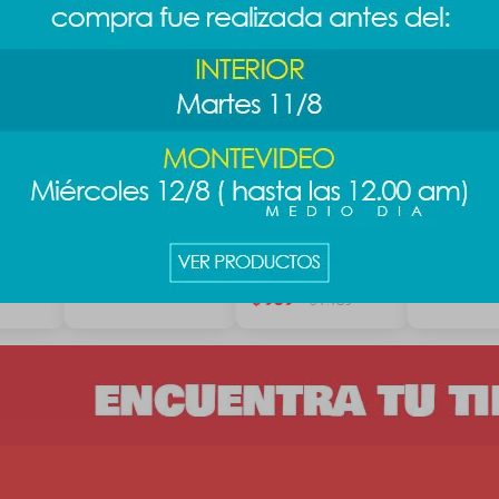
sa
Caja sorpresa
Caja sorpresa
Caja sorp
eels
Snoopy travelling
colgante Disney
Disney cl
Pooh
889
989
$
$
1
$
989
$
1.189
$