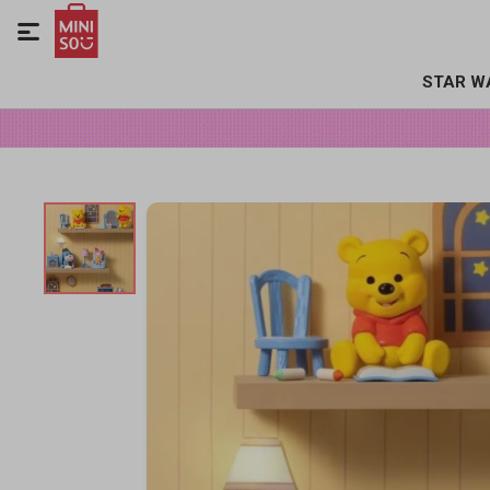

STAR W