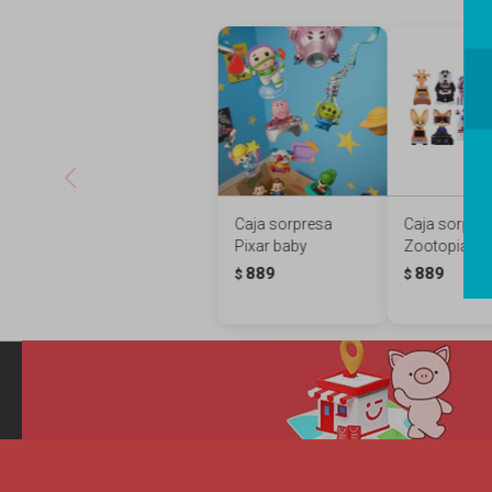
Caja sorpresa
Caja sorpre
Pixar baby
Zootopia wh
889
889
$
$