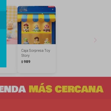
resa
Caja Sorpresa Toy
ouds
Story
989
.189
$