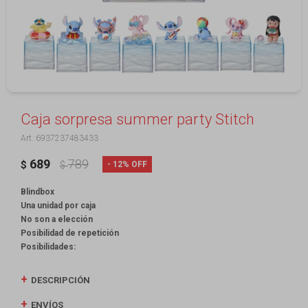
Caja sorpresa summer party Stitch
6937237483433
689
789
12
$
$
Blindbox
Una unidad por caja
No son a elección
Posibilidad de repetición
Posibilidades:
DESCRIPCIÓN
ENVÍOS