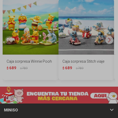
Caja sorpresa Winnie Pooh
Caja sorpresa Stitch viaje
689
689
$
789
$
789
$
$
MINISO