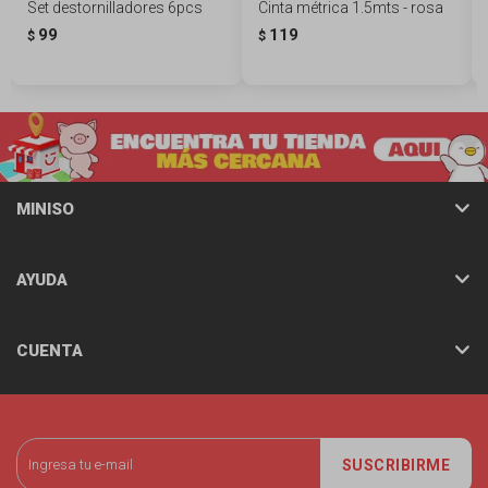
Set destornilladores 6pcs
Cinta métrica 1.5mts - rosa
99
119
$
$
MINISO
AYUDA
CUENTA
SUSCRIBIRME