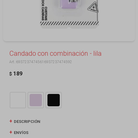
Candado con combinación - lila
69372374745616937237474592
189
$
DESCRIPCIÓN
ENVÍOS