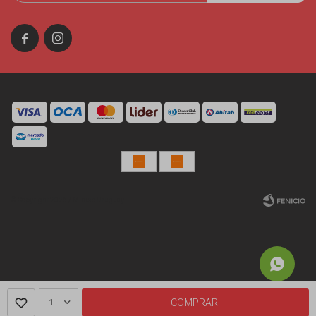


© Copyright 2026 / Miniso Uruguay
Fenicio
1
COMPRAR