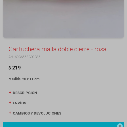
Cartuchera malla doble cierre - rosa
6936558309385
219
$
Medida: 20 x 11 cm
DESCRIPCIÓN
ENVÍOS
CAMBIOS Y DEVOLUCIONES
MEDIOS DE PAGO
