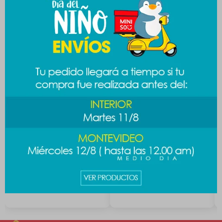
Productos que te pueden interesar
Cepillo Sanrio - Cinnamoroll
Cepillo de cabello Stitch
289
349
$
$