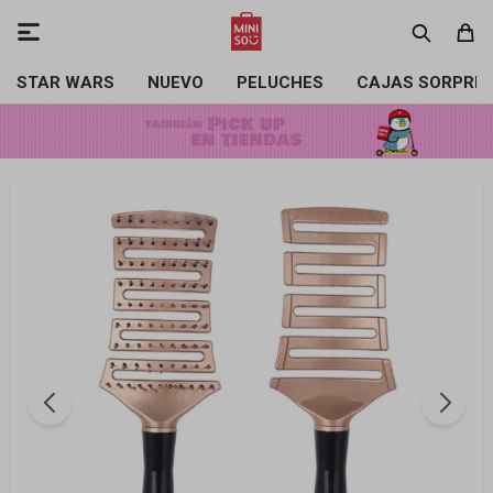

STAR WARS
NUEVO
PELUCHES
CAJAS SORPRE