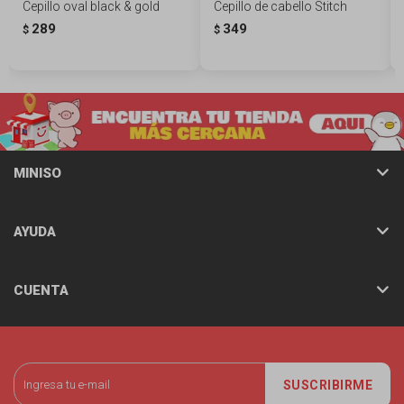
Cepillo oval black & gold
Cepillo de cabello Stitch
289
349
$
$
MINISO
AYUDA
CUENTA
SUSCRIBIRME