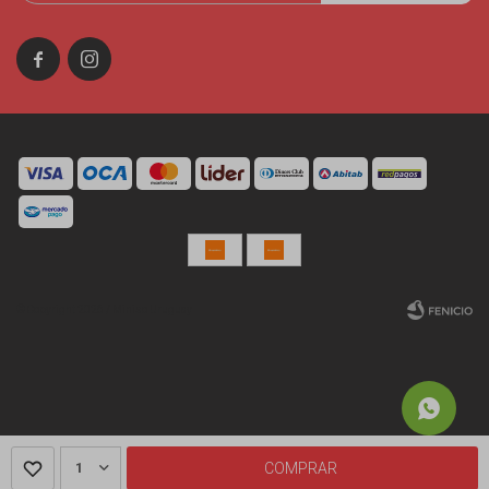


© Copyright 2026 / Miniso Uruguay
Fenicio
1
COMPRAR