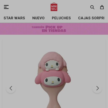

STAR WARS
NUEVO
PELUCHES
CAJAS SORPRE