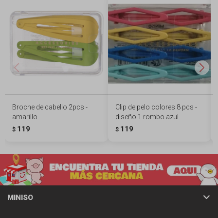
Broche de cabello 2pcs -
Clip de pelo colores 8 pcs -
amarillo
diseño 1 rombo azul
119
119
$
$
MINISO