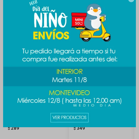
Productos que te pueden interesar
Llavero One Piece - diseño 1
Llavero pingüino - gris
289
349
$
$