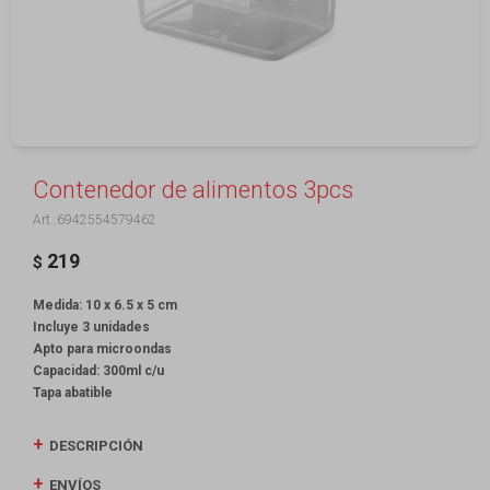
Contenedor de alimentos 3pcs
6942554579462
219
$
Medida: 10 x 6.5 x 5 cm
Incluye 3 unidades
Apto para microondas
Capacidad: 300ml c/u
Tapa abatible
DESCRIPCIÓN
ENVÍOS