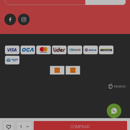


© Copyright 2026 / Miniso Uruguay
Fenicio
1
COMPRAR