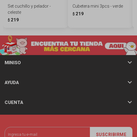
Set cuchillo y pelador -
Cubetera mini 3pcs - verde
celeste
219
$
219
$
MINISO
AYUDA
CUENTA
SUSCRIBIRME