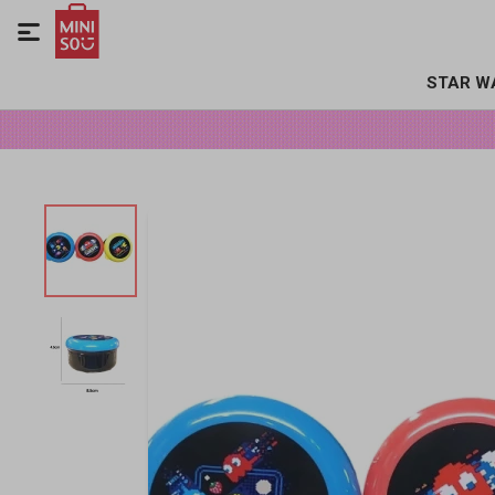

STAR W