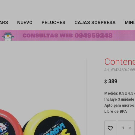
ARS
NUEVO
PELUCHES
CAJAS SORPRESA
MIN
Conten
69424604266
389
$
Medida: 8.5 x 4.5
Incluye 3 unidade
Apto para microon
Libre de BPA
1