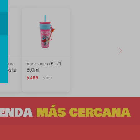
ñositos
Vaso acero BT21
nerosita
800ml
489
89
$
789
$