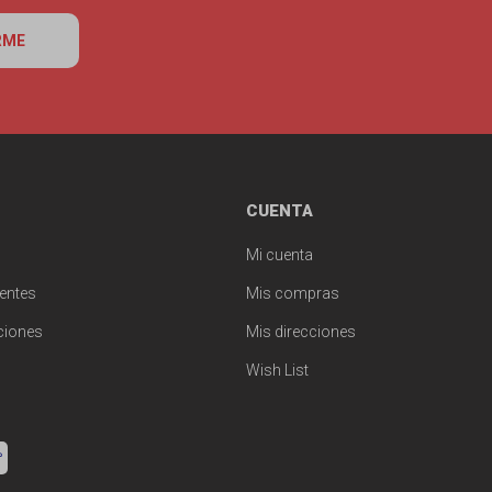
RME
CUENTA
Mi cuenta
entes
Mis compras
ciones
Mis direcciones
Wish List