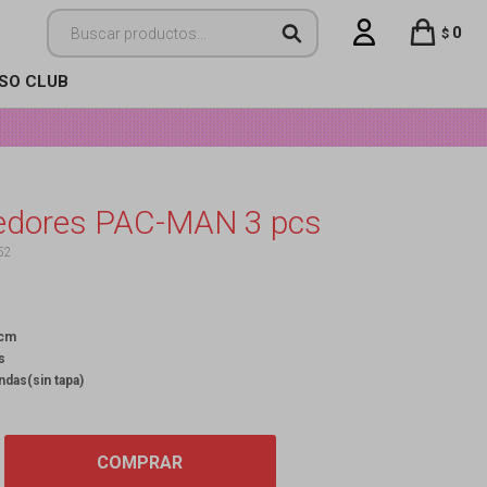
0
$
ISO CLUB
edores PAC-MAN 3 pcs
52
 cm
s
das(sin tapa)
COMPRAR