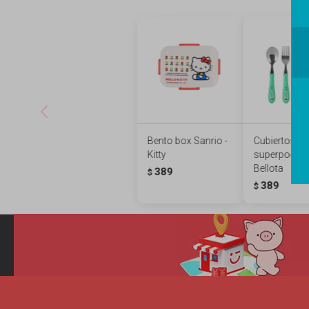
Bento box Sanrio -
Cubiertos ch
Kitty
superpodero
Bellota
389
$
389
$