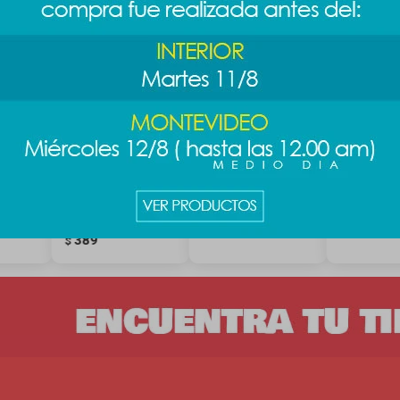
icas
Ensaladera
Vaso BT21 800ml -
Vaso cari
sas -
Snoopy 1.1lts -
Cooky
800ml - Ge
rosa
489
489
$
789
$
7
$
$
389
$